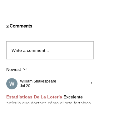
3 Comments
Write a comment...
The Lancer Express
Newest
William Shakespeare
Jul 20
Estadísticas De La Lotería
 Excelente 
artículo que destaca cómo el arte fortalece 
el pensamiento crítico, la creatividad y el 
aprendizaje. Una lectura útil para 
estudiantes y educadores interesados en 
mejorar el rendimiento académico.
Like
Reply